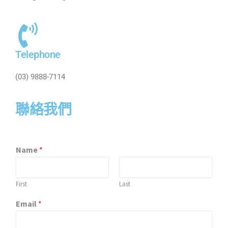
Telephone
(03) 9888-7114
聯絡我們
Name
*
First
Last
Email
*