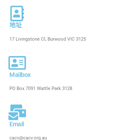
地址
17 Livingstone Cl, Burwood VIC 3125
Mailbox
PO Box 7091 Wattle Park 3128
Email
cacv@cacv.org.au