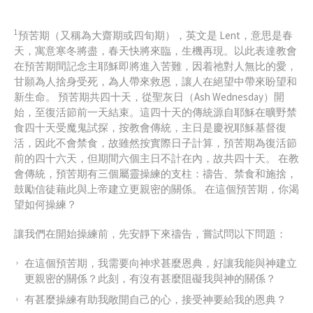
1
預苦期（又稱為大齋期或四旬期），英文是 Lent，意思是春
天，寓意寒冬將盡，春天快將來臨，生機再現。以此表達教會
在預苦期間記念主耶穌即將進入苦難，因着祂對人無比的愛，
甘願為人捨身受死，為人帶來救恩，讓人在絕望中帶來盼望和
新生命。 預苦期共四十天，從聖灰日（Ash Wednesday）開
始，至復活節前一天結束。這四十天的傳統源自耶穌在曠野禁
食四十天受魔鬼試探，按教會傳統，主日是慶祝耶穌基督復
活，因此不會禁食，故雖然按實際日子計算，預苦期為復活節
前的四十六天，但期間六個主日不計在內，故共四十天。 在教
會傳統，預苦期有三個屬靈操練的支柱：禱告、禁食和施捨，
鼓勵信徒藉此與上帝建立更親密的關係。 在這個預苦期，你渴
望如何操練？
讓我們在開始操練前，先安靜下來禱告，嘗試問以下問題：
在這個預苦期，我需要向神求甚麼恩典，好讓我能與神建立
更親密的關係？此刻，有沒有甚麼阻礙我與神的關係？
有甚麼操練有助我敞開自己的心，接受神要給我的恩典？