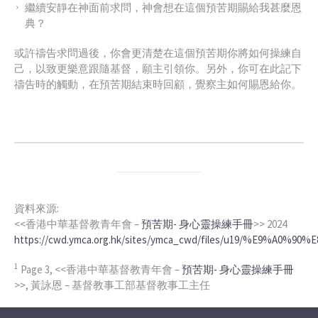
繼續安靜在神面前求問，神會想在這個預苦期賜給我甚麼恩
典？
或許禱告求問過後，你會更清楚在這個預苦期你將如何操練自
己，以致更樂意跟隨基督，願主引領你。另外，你可在此記下
禱告時的觸動，在預苦期結束時回顧，覺察主如何賜恩給你。
資料來源:
<<香港中華基督教青年會 –
預苦期- 身心靈操練手冊
>> 2024
https://cwd.ymca.org.hk/sites/ymca_cwd/files/u19/%
1
Page 3, <<香港中華基督教青年會 –
預苦期- 身心靈操練手冊
>>, 黃詠恩 – 基督教事工部基督教事工主任