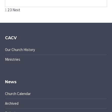
Posts
1
2
3
Next
pagination
CACV
Our Church History
Ministries
News
Church Calendar
Archived