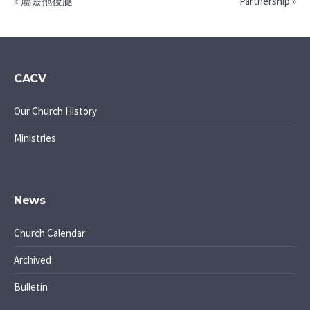
« 屬靈拖後腿
Partnership »
CACV
Our Church History
Ministries
News
Church Calendar
Archived
Bulletin